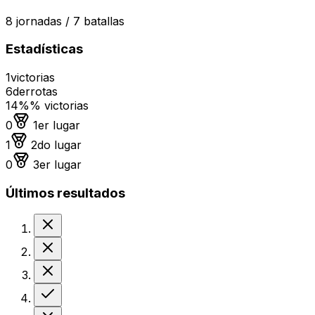
8
jornadas /
7
batallas
Estadísticas
1
victorias
6
derrotas
14%
% victorias
Medalla de oro
0
1er lugar
Medalla de plata
1
2do lugar
Medalla de bronce
0
3er lugar
Últimos resultados
Derrota
Derrota
Derrota
Victoria
Derrota