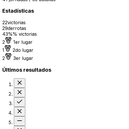
Estadísticas
22
victorias
29
derrotas
43%
% victorias
Medalla de oro
2
1er lugar
Medalla de plata
1
2do lugar
Medalla de bronce
2
3er lugar
Últimos resultados
Derrota
Derrota
Victoria
Derrota
Sin resultado
Derrota