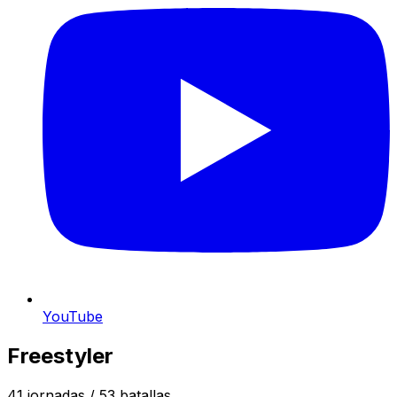
YouTube
Freestyler
41
jornadas /
53
batallas