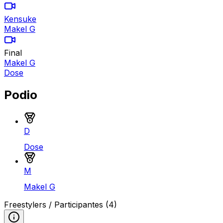
Kensuke
Makel G
Final
Makel G
Dose
Podio
Medalla de oro
D
Dose
Medalla de plata
M
Makel G
Freestylers / Participantes
(4)