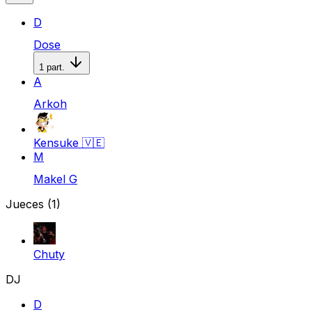
D
Dose
1
part.
A
Arkoh
Kensuke
🇻🇪
M
Makel G
Jueces
(1)
Chuty
DJ
D