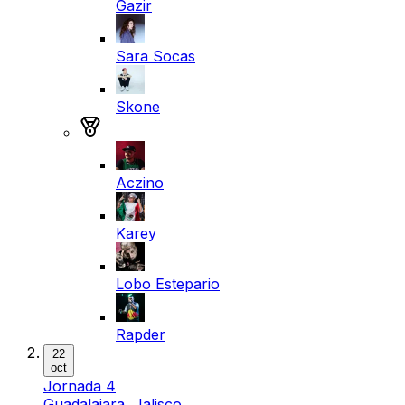
Gazir
Sara Socas
Skone
Medalla de plata
Aczino
Karey
Lobo Estepario
Rapder
22
oct
Jornada 4
Guadalajara, Jalisco