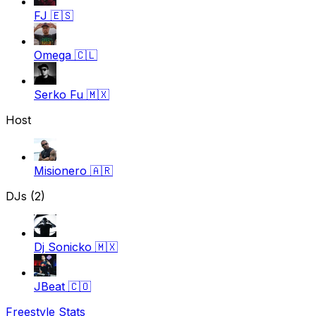
FJ
🇪🇸
Omega
🇨🇱
Serko Fu
🇲🇽
Host
Misionero
🇦🇷
DJs (2)
Dj Sonicko
🇲🇽
JBeat
🇨🇴
Freestyle Stats