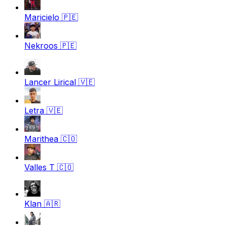
Maricielo
🇵🇪
Nekroos
🇵🇪
Lancer Lirical
🇻🇪
Letra
🇻🇪
Marithea
🇨🇴
Valles T
🇨🇴
Klan
🇦🇷