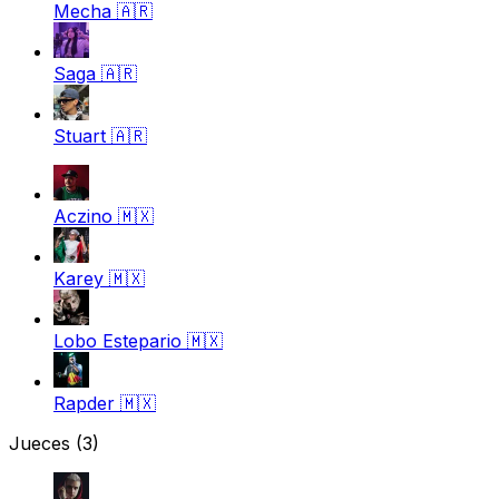
Mecha
🇦🇷
Saga
🇦🇷
Stuart
🇦🇷
Aczino
🇲🇽
Karey
🇲🇽
Lobo Estepario
🇲🇽
Rapder
🇲🇽
Jueces
(3)