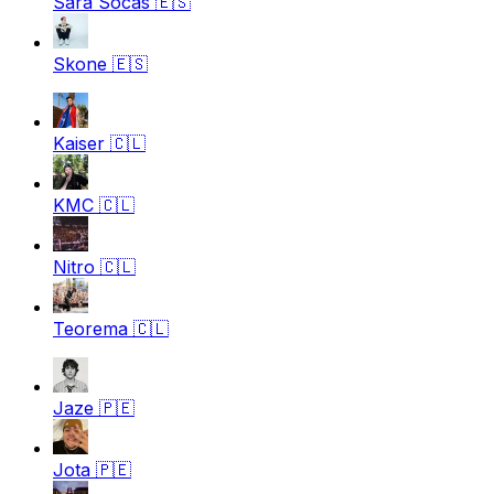
Sara Socas
🇪🇸
Skone
🇪🇸
Kaiser
🇨🇱
KMC
🇨🇱
Nitro
🇨🇱
Teorema
🇨🇱
Jaze
🇵🇪
Jota
🇵🇪