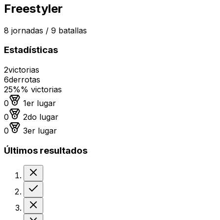
Freestyler
8
jornadas /
9
batallas
Estadísticas
2
victorias
6
derrotas
25%
% victorias
Medalla de oro
0
1er lugar
Medalla de plata
0
2do lugar
Medalla de bronce
0
3er lugar
Últimos resultados
Derrota
Victoria
Derrota
Derrota