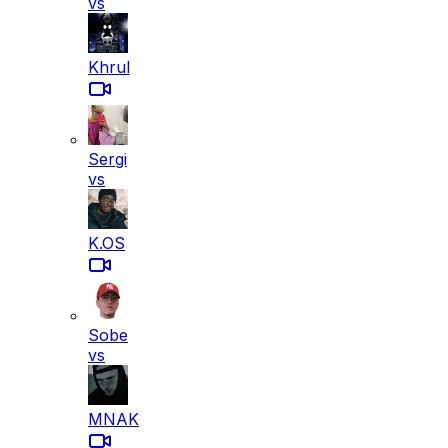
vs
Khrul
Sergi
vs
K.OS
Sobe
vs
MNAK