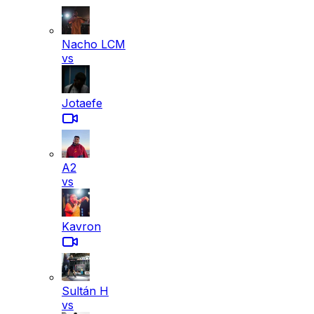
Nacho LCM
vs
Jotaefe
A2
vs
Kavron
Sultán H
vs