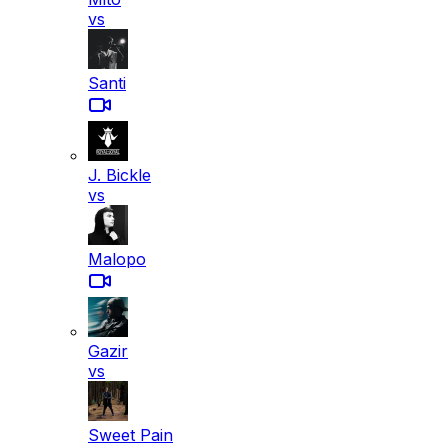
vs
Santi
J. Bickle
vs
Malopo
Gazir
vs
Sweet Pain