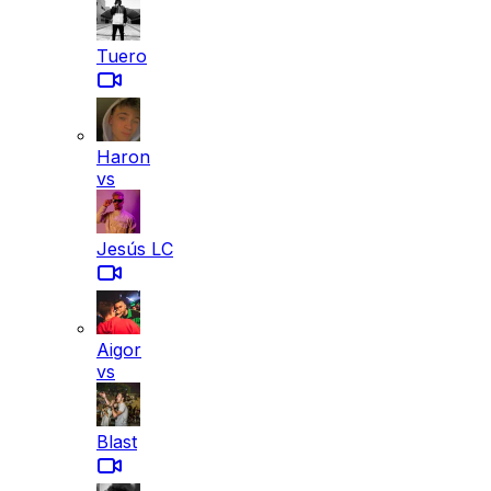
Tuero
Haron
vs
Jesús LC
Aigor
vs
Blast