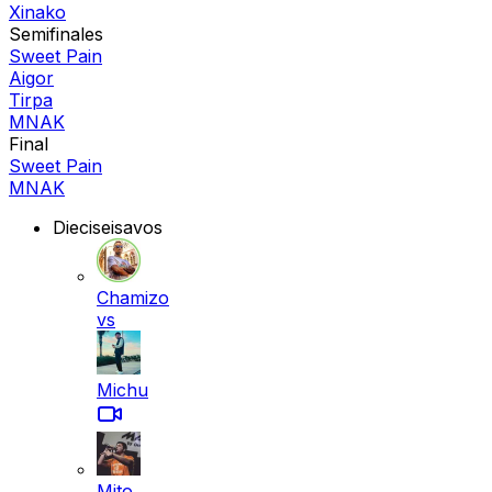
Xinako
Semifinales
Sweet Pain
Aigor
Tirpa
MNAK
Final
Sweet Pain
MNAK
Dieciseisavos
Chamizo
vs
Michu
Mito