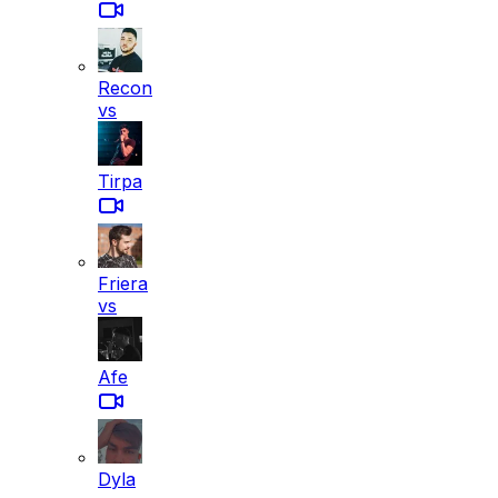
Recon
vs
Tirpa
Friera
vs
Afe
Dyla