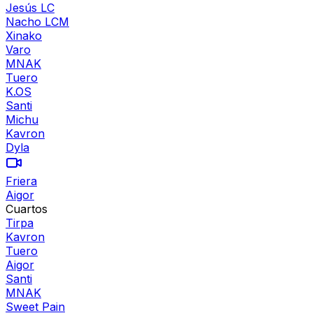
Jesús LC
Nacho LCM
Xinako
Varo
MNAK
Tuero
K.OS
Santi
Michu
Kavron
Dyla
Friera
Aigor
Cuartos
Tirpa
Kavron
Tuero
Aigor
Santi
MNAK
Sweet Pain