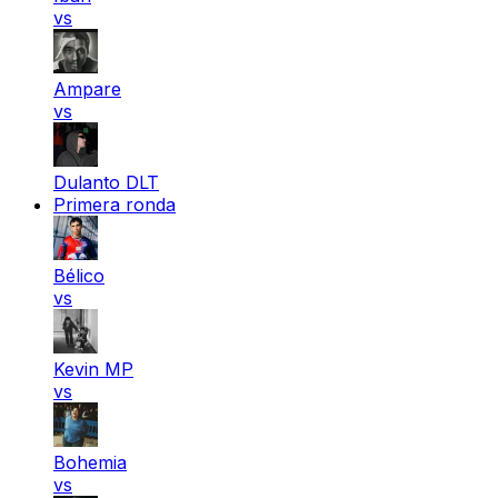
vs
Ampare
vs
Dulanto DLT
Primera ronda
Bélico
vs
Kevin MP
vs
Bohemia
vs