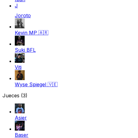
J
Joroto
Kevin MP
🇦🇷
Suki BFL
Viti
Wyse Spiegel
🇻🇪
Jueces
(3)
Asier
Baser