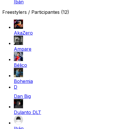
Ibán
Freestylers / Participantes
(12)
AkaZero
Ampare
Bélico
Bohemia
D
Dan Big
Dulanto DLT
Ibán