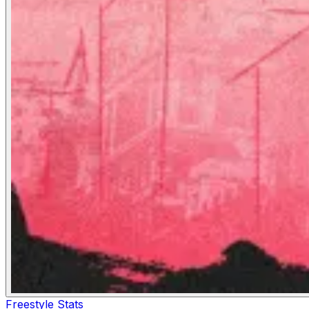
Freestyle Stats