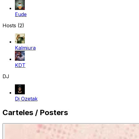
Eude
Hosts (2)
Kalmiura
KDT
DJ
Dj Ozetak
Carteles / Posters