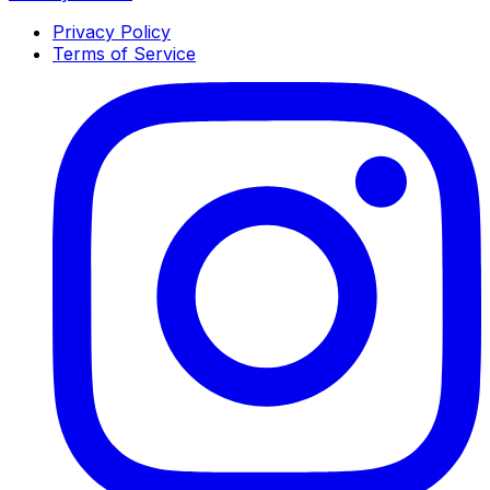
Privacy Policy
Terms of Service