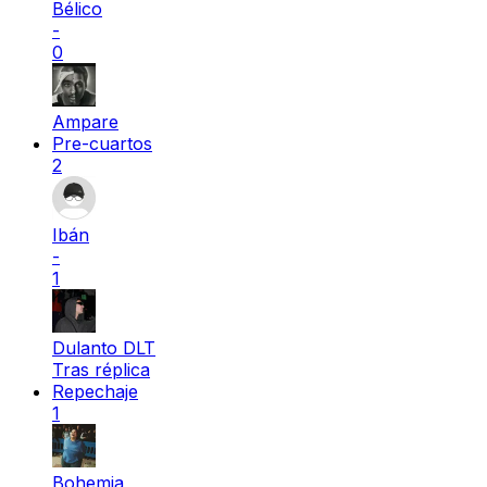
Bélico
-
0
Ampare
Pre-cuartos
2
Ibán
-
1
Dulanto DLT
Tras réplica
Repechaje
1
Bohemia