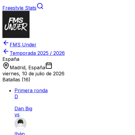
Freestyle Stats
FMS Under
Temporada
2025 / 2026
España
Madrid, España
viernes, 10 de julio de 2026
Batallas (
16
)
Primera ronda
D
Dan Big
vs
Ibán