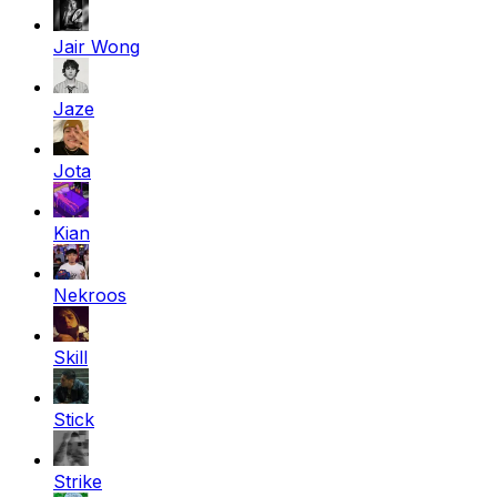
Jair Wong
Jaze
Jota
Kian
Nekroos
Skill
Stick
Strike