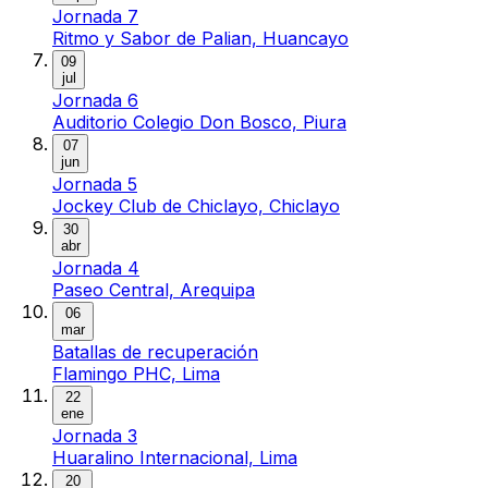
Jornada 7
Ritmo y Sabor de Palian, Huancayo
09
jul
Jornada 6
Auditorio Colegio Don Bosco, Piura
07
jun
Jornada 5
Jockey Club de Chiclayo, Chiclayo
30
abr
Jornada 4
Paseo Central, Arequipa
06
mar
Batallas de recuperación
Flamingo PHC, Lima
22
ene
Jornada 3
Huaralino Internacional, Lima
20