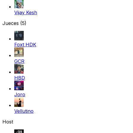
Vijay Kesh
Jueces
(5)
Foxt HDK
GCR
HBD
Joro
Vellutino
Host