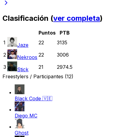
Clasificación (
ver completa
)
Puntos
PTB
1
22
3135
Jaze
2
22
3006
Nekroos
3
21
2974.5
Stick
Freestylers / Participantes
(12)
Black Code
🇻🇪
Diego MC
Ghost