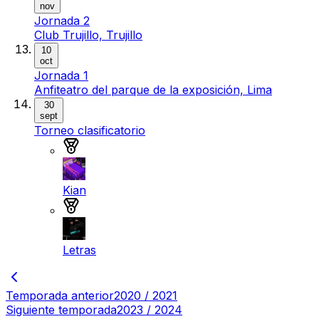
nov
Jornada 2
Club Trujillo, Trujillo
10
oct
Jornada 1
Anfiteatro del parque de la exposición, Lima
30
sept
Torneo clasificatorio
Medalla de oro
Kian
Medalla de plata
Letras
Temporada anterior
2020 / 2021
Siguiente temporada
2023 / 2024