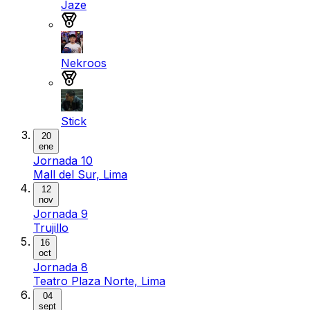
Jaze
Medalla de plata
Nekroos
Medalla de bronce
Stick
20
ene
Jornada 10
Mall del Sur, Lima
12
nov
Jornada 9
Trujillo
16
oct
Jornada 8
Teatro Plaza Norte, Lima
04
sept