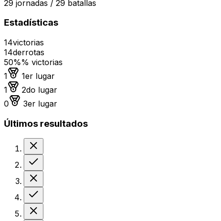
29
jornadas /
29
batallas
Estadísticas
14
victorias
14
derrotas
50%
% victorias
Medalla de oro
1
1er lugar
Medalla de plata
1
2do lugar
Medalla de bronce
0
3er lugar
Últimos resultados
Derrota
Victoria
Derrota
Victoria
Derrota