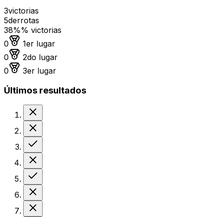
3
victorias
5
derrotas
38%
% victorias
Medalla de oro
0
1er lugar
Medalla de plata
0
2do lugar
Medalla de bronce
0
3er lugar
Últimos resultados
Derrota
Derrota
Victoria
Derrota
Victoria
Derrota
Derrota