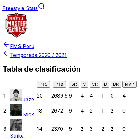
Freestyle Stats
FMS Perú
Temporada
2020 / 2021
Tabla de clasificación
PTS
PTB
BR
V
VR
D
DR
MVP
1
20
2689.5
9
4
4
1
0
4
Jaze
2
18
2672
9
4
2
1
2
0
Stick
3
14
2370
9
2
3
2
2
0
Strike