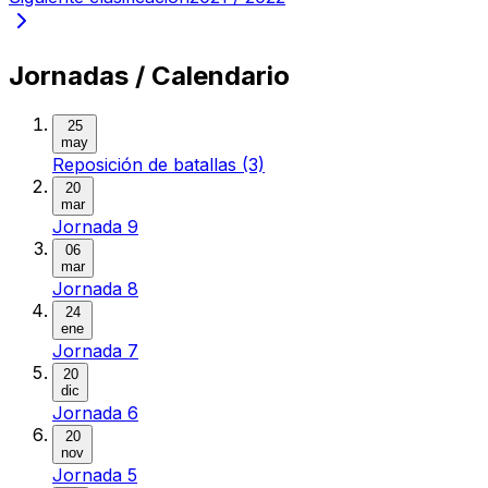
Jornadas / Calendario
25
may
Reposición de batallas (3)
20
mar
Jornada 9
06
mar
Jornada 8
24
ene
Jornada 7
20
dic
Jornada 6
20
nov
Jornada 5