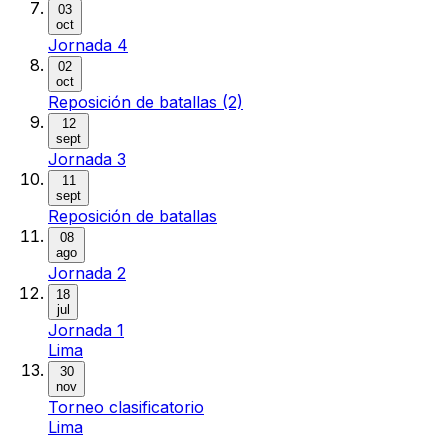
03
oct
Jornada 4
02
oct
Reposición de batallas (2)
12
sept
Jornada 3
11
sept
Reposición de batallas
08
ago
Jornada 2
18
jul
Jornada 1
Lima
30
nov
Torneo clasificatorio
Lima