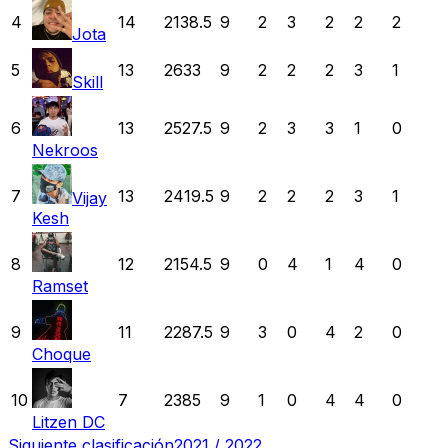
4
14
2138.5
9
2
3
2
2
2
Jota
5
13
2633
9
2
2
2
3
1
Skill
6
13
2527.5
9
2
3
3
1
0
Nekroos
7
13
2419.5
9
2
2
2
3
1
Vijay
Kesh
8
12
2154.5
9
0
4
1
4
0
Ramset
9
11
2287.5
9
3
0
4
2
0
Choque
10
7
2385
9
1
0
4
4
0
Litzen DC
Siguiente clasificación
2021 / 2022