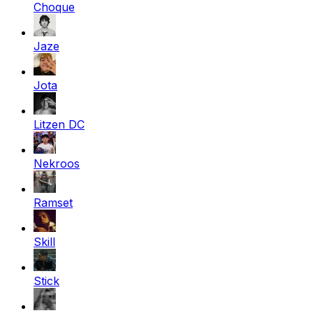
Choque
Jaze
Jota
Litzen DC
Nekroos
Ramset
Skill
Stick