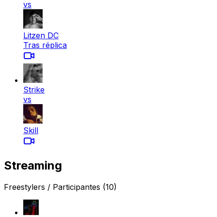
vs
Litzen DC
Tras réplica
Strike
vs
Skill
Streaming
Freestylers / Participantes
(10)