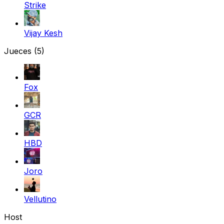
Strike
Vijay Kesh
Jueces
(5)
Fox
GCR
HBD
Joro
Vellutino
Host