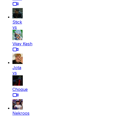
Stick
vs
Vijay Kesh
Jota
vs
Choque
Nekroos