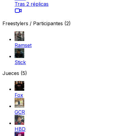
Tras 2 réplicas
Freestylers / Participantes
(2)
Ramset
Stick
Jueces
(5)
Fox
GCR
HBD