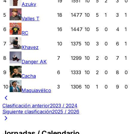
4
19
1551
10
5
2
3
0
Azuky
5
18
1477
10
5
1
3
1
Valles T
6
16
1447
10
5
0
4
1
RC
7
10
1375
10
3
0
6
1
Xhavez
8
7
1299
10
2
0
7
1
Danger AK
9
6
1333
10
2
0
8
0
Cacha
10
3
1306
10
1
0
9
0
Maquiavélico
Clasificación anterior
2023 / 2024
Siguiente clasificación
2025 / 2026
Jornadas / Calendario