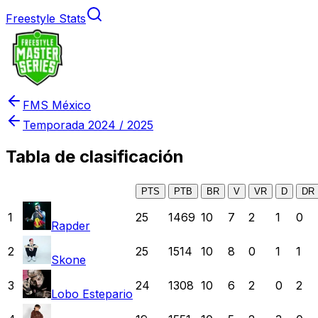
Freestyle Stats
FMS México
Temporada
2024 / 2025
Tabla de clasificación
PTS
PTB
BR
V
VR
D
DR
1
25
1469
10
7
2
1
0
Rapder
2
25
1514
10
8
0
1
1
Skone
3
24
1308
10
6
2
0
2
Lobo Estepario