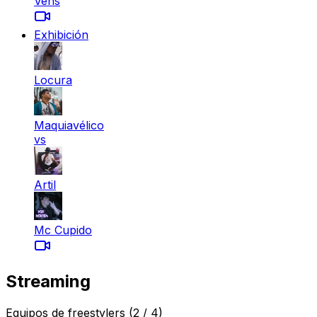
Vens
Exhibición
Locura
Maquiavélico
vs
Artil
Mc Cupido
Streaming
Equipos de freestylers
(2 / 4)