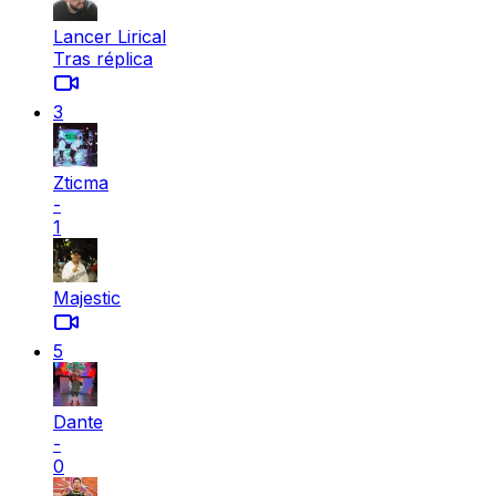
Lancer Lirical
Tras réplica
3
Zticma
-
1
Majestic
5
Dante
-
0