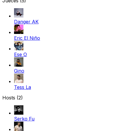
Jueces
(5)
Danger AK
Eric El Niño
Ese O
Gino
Tess La
Hosts (2)
Serko Fu