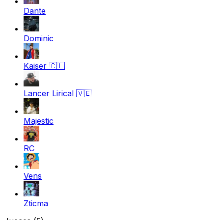
Dante
Dominic
Kaiser
🇨🇱
Lancer Lirical
🇻🇪
Majestic
RC
Vens
Zticma