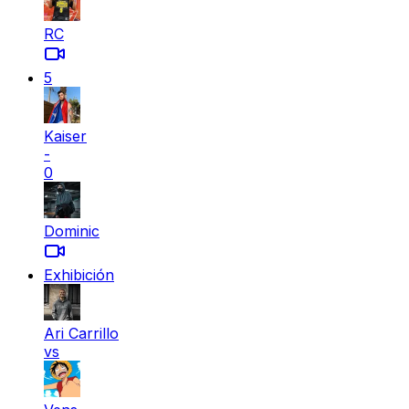
RC
5
Kaiser
-
0
Dominic
Exhibición
Ari Carrillo
vs