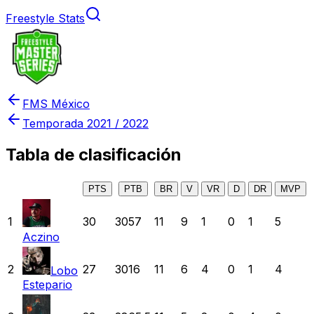
Freestyle Stats
FMS México
Temporada
2021 / 2022
Tabla de clasificación
PTS
PTB
BR
V
VR
D
DR
MVP
1
30
3057
11
9
1
0
1
5
Aczino
2
27
3016
11
6
4
0
1
4
Lobo
Estepario