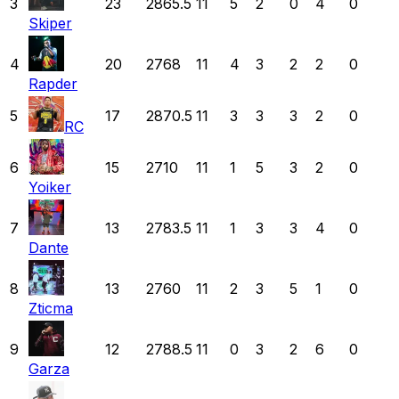
3
23
2865.5
11
5
2
0
4
0
Skiper
4
20
2768
11
4
3
2
2
0
Rapder
5
17
2870.5
11
3
3
3
2
0
RC
6
15
2710
11
1
5
3
2
0
Yoiker
7
13
2783.5
11
1
3
3
4
0
Dante
8
13
2760
11
2
3
5
1
0
Zticma
9
12
2788.5
11
0
3
2
6
0
Garza