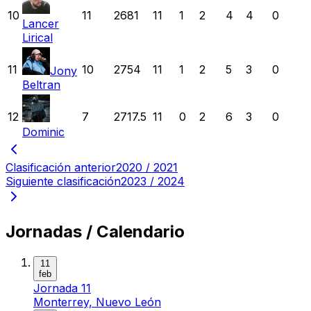
10
11
2681
11
1
2
4
4
0
Lancer
Lirical
11
10
2754
11
1
2
5
3
0
Jony
Beltran
12
7
2717.5
11
0
2
6
3
0
Dominic
Clasificación anterior
2020 / 2021
Siguiente clasificación
2023 / 2024
Jornadas / Calendario
11
feb
Jornada 11
Monterrey, Nuevo León