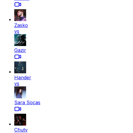
Zasko
vs
Gazir
Hander
vs
Sara Socas
Chuty