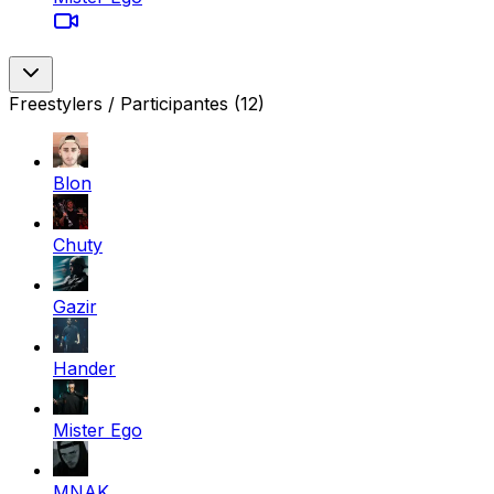
Freestylers / Participantes
(12)
Blon
Chuty
Gazir
Hander
Mister Ego
MNAK