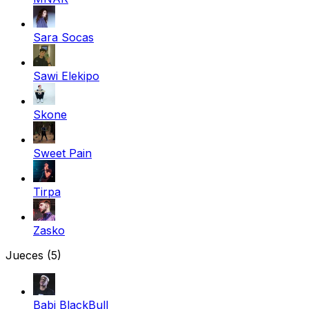
Sara Socas
Sawi Elekipo
Skone
Sweet Pain
Tirpa
Zasko
Jueces
(5)
Babi BlackBull