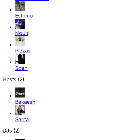
Estrimo
Noult
Piezas
Soen
Hosts (2)
Bekaesh
Sarita
DJs (2)