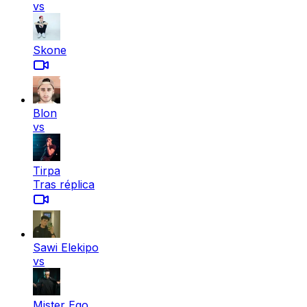
vs
Skone
Blon
vs
Tirpa
Tras réplica
Sawi Elekipo
vs
Mister Ego