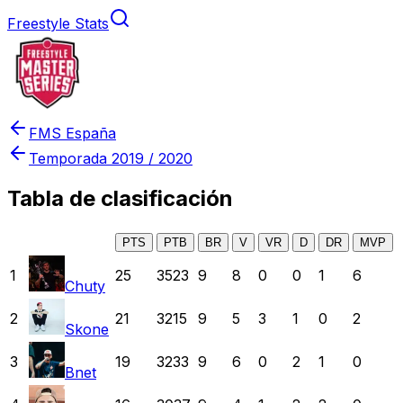
Freestyle Stats
FMS España
Temporada
2019 / 2020
Tabla de clasificación
PTS
PTB
BR
V
VR
D
DR
MVP
1
25
3523
9
8
0
0
1
6
Chuty
2
21
3215
9
5
3
1
0
2
Skone
3
19
3233
9
6
0
2
1
0
Bnet