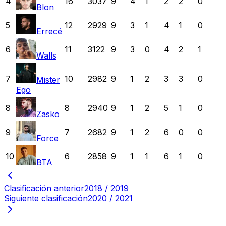
4
16
3037
9
4
1
2
2
0
Blon
5
12
2929
9
3
1
4
1
0
Errecé
6
11
3122
9
3
0
4
2
1
Walls
7
10
2982
9
1
2
3
3
0
Mister
Ego
8
8
2940
9
1
2
5
1
0
Zasko
9
7
2682
9
1
2
6
0
0
Force
10
6
2858
9
1
1
6
1
0
BTA
Clasificación anterior
2018 / 2019
Siguiente clasificación
2020 / 2021