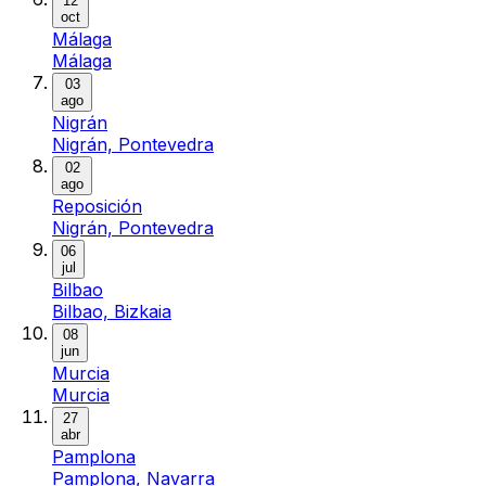
12
oct
Málaga
Málaga
03
ago
Nigrán
Nigrán, Pontevedra
02
ago
Reposición
Nigrán, Pontevedra
06
jul
Bilbao
Bilbao, Bizkaia
08
jun
Murcia
Murcia
27
abr
Pamplona
Pamplona, Navarra