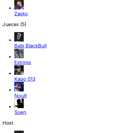
Zasko
Jueces
(5)
Babi BlackBull
Estrimo
Kapo 013
Noult
Soen
Host