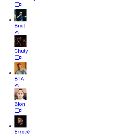
Bnet
vs
Chuty
BTA
vs
Blon
Errecé