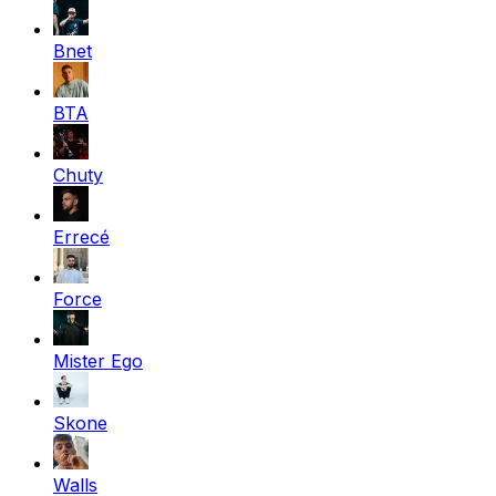
Bnet
BTA
Chuty
Errecé
Force
Mister Ego
Skone
Walls