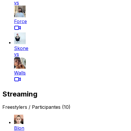
vs
Force
Skone
vs
Walls
Streaming
Freestylers / Participantes
(10)
Blon