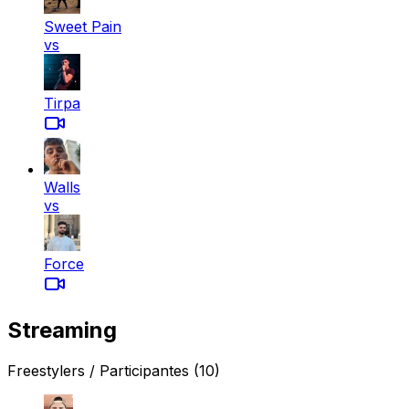
Sweet Pain
vs
Tirpa
Walls
vs
Force
Streaming
Freestylers / Participantes
(10)