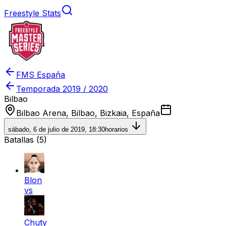
Freestyle Stats
FMS España
Temporada
2019 / 2020
Bilbao
Bilbao Arena, Bilbao, Bizkaia, España
sábado, 6 de julio de 2019, 18:30
horarios
Batallas (
5
)
Blon
vs
Chuty