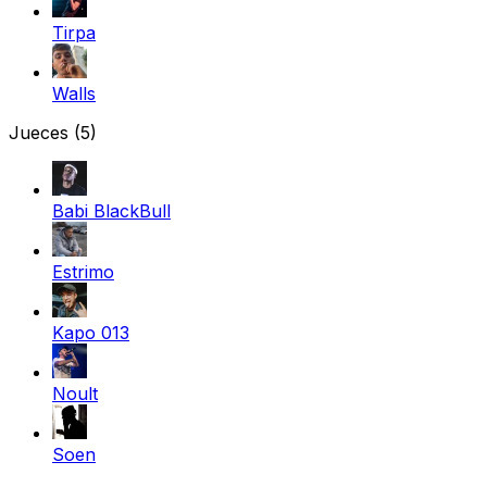
Tirpa
Walls
Jueces
(5)
Babi BlackBull
Estrimo
Kapo 013
Noult
Soen