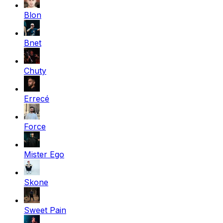
Blon
Bnet
Chuty
Errecé
Force
Mister Ego
Skone
Sweet Pain