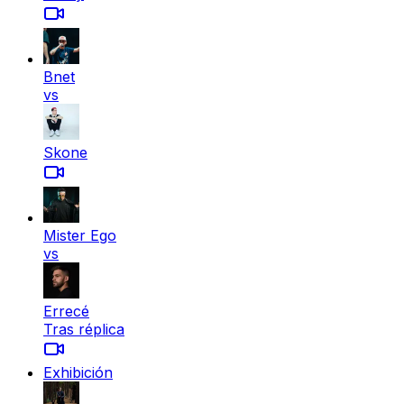
Bnet
vs
Skone
Mister Ego
vs
Errecé
Tras réplica
Exhibición