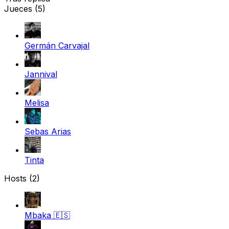
Jueces
(5)
Germán Carvajal
Jannival
Melisa
Sebas Arias
Tinta
Hosts (2)
Mbaka
🇪🇸