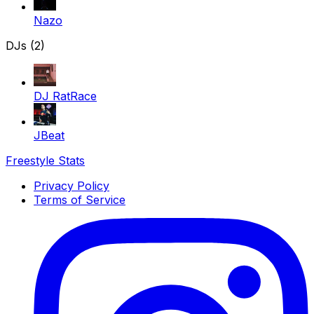
Nazo
DJs (2)
DJ RatRace
JBeat
Freestyle Stats
Privacy Policy
Terms of Service