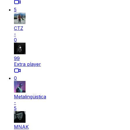
5
CTZ
-
0
99
Extra player
0
Metalingüistica
-
5
MNAK