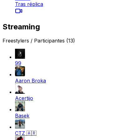
Tras réplica
Streaming
Freestylers / Participantes
(13)
99
Aaron Broka
Acertijo
Basek
CTZ
🇦🇷