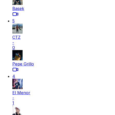
Basek
5
CTZ
-
0
Pepe Grillo
4
El Menor
-
1