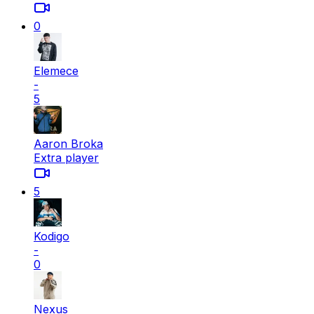
0
Elemece
-
5
Aaron Broka
Extra player
5
Kodigo
-
0
Nexus