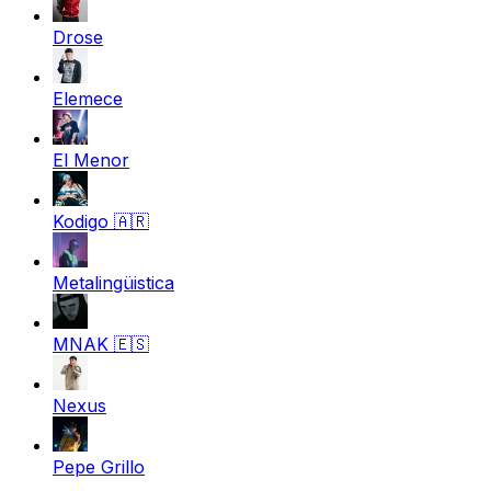
Drose
Elemece
El Menor
Kodigo
🇦🇷
Metalingüistica
MNAK
🇪🇸
Nexus
Pepe Grillo