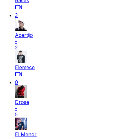
Basek
3
Acertijo
-
2
Elemece
0
Drose
-
5
El Menor