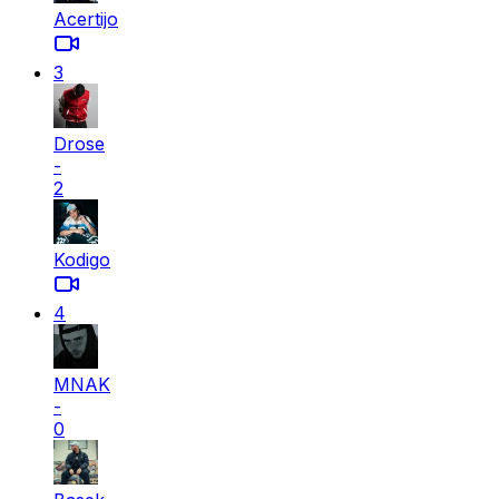
Acertijo
3
Drose
-
2
Kodigo
4
MNAK
-
0