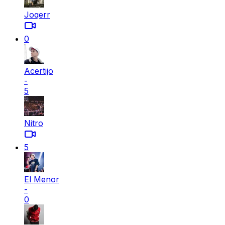
Joqerr
0
Acertijo
-
5
Nitro
5
El Menor
-
0