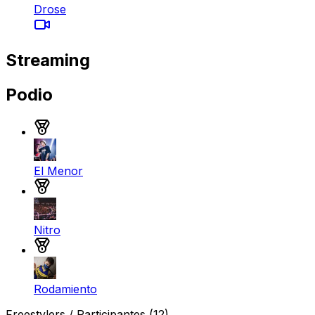
Drose
Streaming
Podio
Medalla de oro
El Menor
Medalla de plata
Nitro
Medalla de bronce
Rodamiento
Freestylers / Participantes
(12)