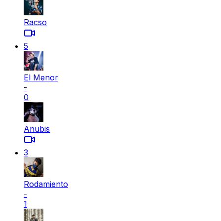
Racso
5
El Menor
-
0
Anubis
3
Rodamiento
-
1