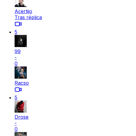
Acertijo
Tras réplica
5
99
-
0
Racso
5
Drose
-
0