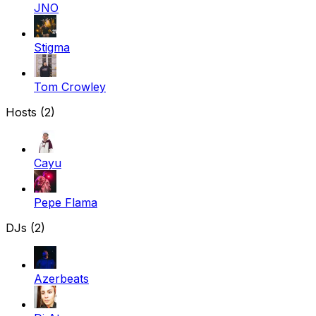
JNO
Stigma
Tom Crowley
Hosts (2)
Cayu
Pepe Flama
DJs (2)
Azerbeats