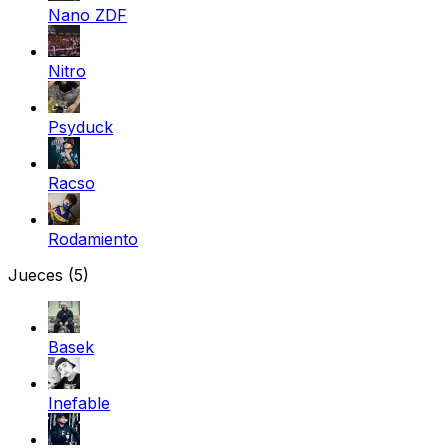
Nano ZDF
Nitro
Psyduck
Racso
Rodamiento
Jueces
(5)
Basek
Inefable