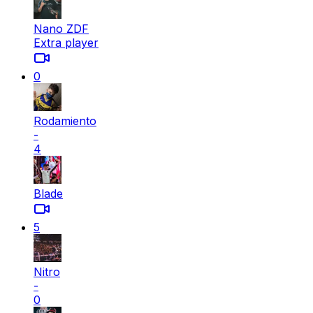
Nano ZDF
Extra player
0
Rodamiento
-
4
Blade
5
Nitro
-
0