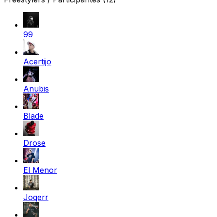
99
Acertijo
Anubis
Blade
Drose
El Menor
Joqerr