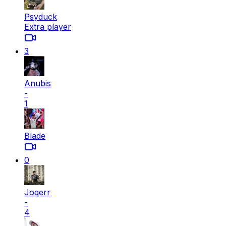
Psyduck
Extra player
3
Anubis
-
1
Blade
0
Joqerr
-
4