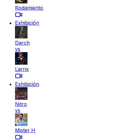
Rodamiento
Exhibición
Darch
vs
Larrix
Exhibición
Nitro
vs
Mister H