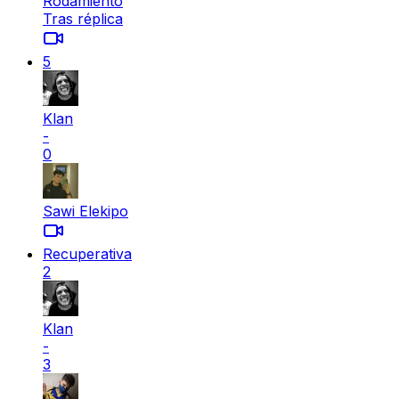
Rodamiento
Tras réplica
5
Klan
-
0
Sawi Elekipo
Recuperativa
2
Klan
-
3