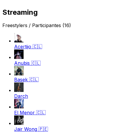
Streaming
Freestylers / Participantes
(16)
Acertijo
🇨🇱
Anubis
🇨🇱
Basek
🇨🇱
Darch
El Menor
🇨🇱
Jair Wong
🇵🇪