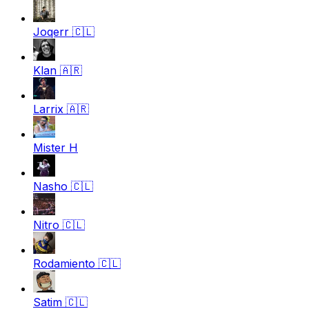
Joqerr
🇨🇱
Klan
🇦🇷
Larrix
🇦🇷
Mister H
Nasho
🇨🇱
Nitro
🇨🇱
Rodamiento
🇨🇱
Satim
🇨🇱