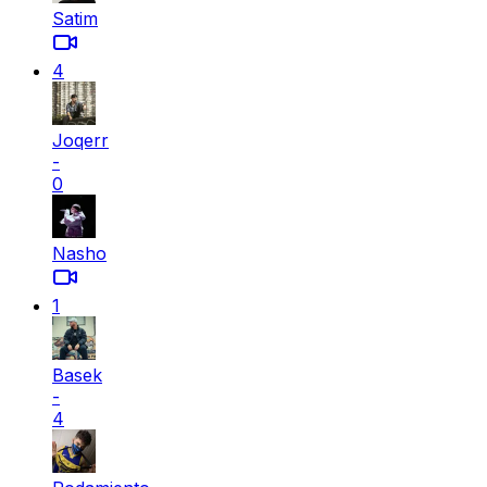
Satim
4
Joqerr
-
0
Nasho
1
Basek
-
4