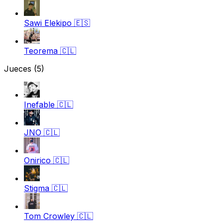
Sawi Elekipo
🇪🇸
Teorema
🇨🇱
Jueces
(5)
Inefable
🇨🇱
JNO
🇨🇱
Onirico
🇨🇱
Stigma
🇨🇱
Tom Crowley
🇨🇱