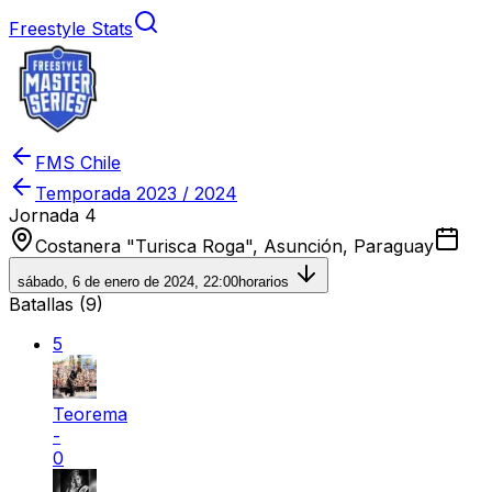
Freestyle Stats
FMS Chile
Temporada
2023 / 2024
Jornada 4
Costanera "Turisca Roga", Asunción, Paraguay
sábado, 6 de enero de 2024, 22:00
horarios
Batallas (
9
)
5
Teorema
-
0