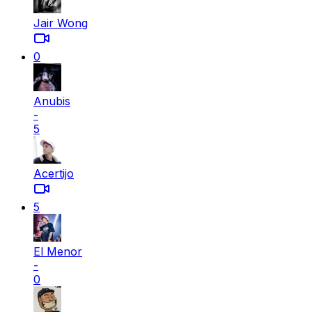
Jair Wong
0
Anubis
-
5
Acertijo
5
El Menor
-
0