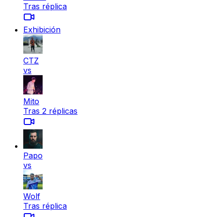
Tras réplica
Exhibición
CTZ
vs
Mito
Tras 2 réplicas
Papo
vs
Wolf
Tras réplica