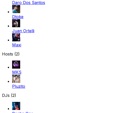
Daro Dos Santos
Dtoke
Juan Ortelli
Maxi
Hosts (2)
MKS
Pluzito
DJs (2)