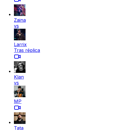
Zaina
vs
Larrix
Tras réplica
Klan
vs
MP
Tata