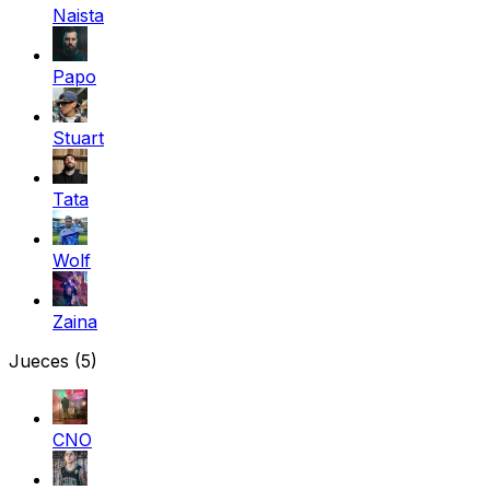
Naista
Papo
Stuart
Tata
Wolf
Zaina
Jueces
(5)
CNO