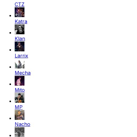
CTZ
Katra
Klan
Larrix
Mecha
Mito
MP
Nacho