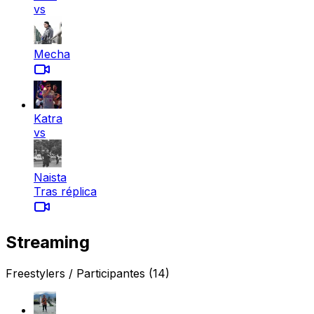
vs
Mecha
Katra
vs
Naista
Tras réplica
Streaming
Freestylers / Participantes
(14)