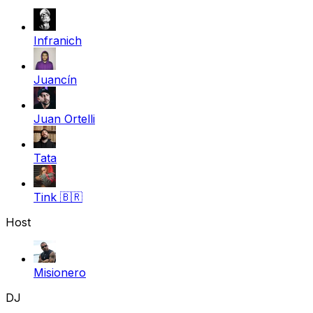
Infranich
Juancín
Juan Ortelli
Tata
Tink
🇧🇷
Host
Misionero
DJ