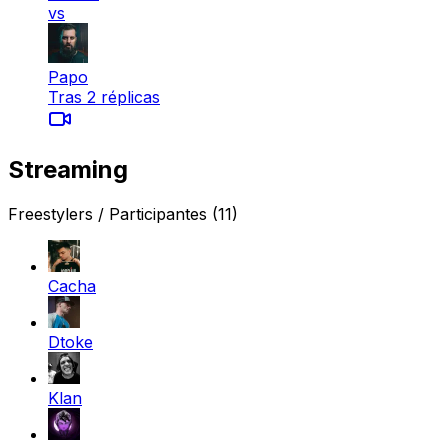
vs
Papo
Tras 2 réplicas
Streaming
Freestylers / Participantes
(11)
Cacha
Dtoke
Klan