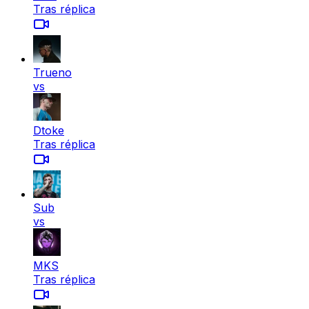
Tras réplica
Trueno
vs
Dtoke
Tras réplica
Sub
vs
MKS
Tras réplica