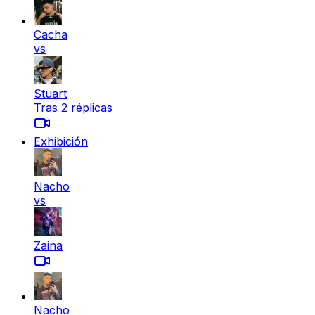
Cacha
vs
Stuart
Tras 2 réplicas
Exhibición
Nacho
vs
Zaina
Nacho