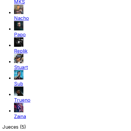
MKS
Nacho
Papo
Replik
Stuart
Sub
Trueno
Zaina
Jueces
(5)