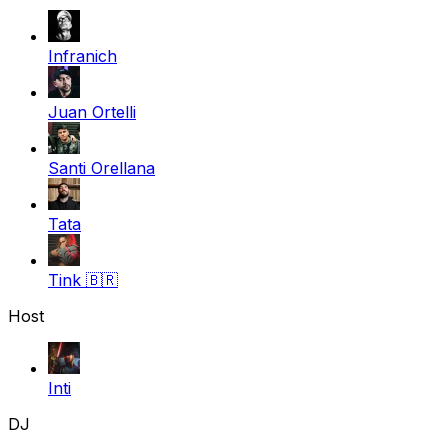
Infranich
Juan Ortelli
Santi Orellana
Tata
Tink
🇧🇷
Host
Inti
DJ