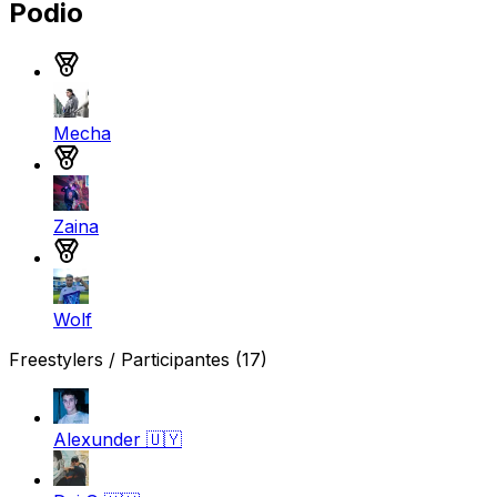
Podio
Medalla de oro
Mecha
Medalla de plata
Zaina
Medalla de bronce
Wolf
Freestylers / Participantes
(17)
Alexunder
🇺🇾