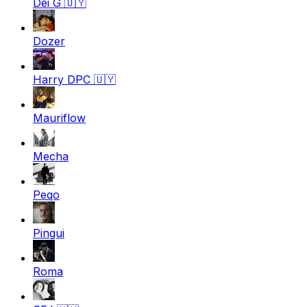
Dei G
🇺🇾
Dozer
Harry DPC
🇺🇾
Mauriflow
Mecha
Peqo
Pingui
Roma