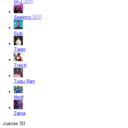
SFJ
🇺🇾
Spektro
🇺🇾
Sub
Tiago
Trech
Tuqu Ran
Wolf
Zaina
Jueces
(5)