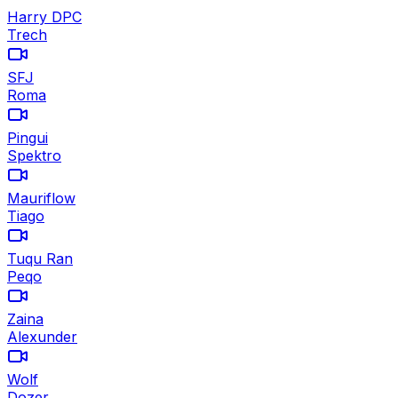
Harry DPC
Trech
SFJ
Roma
Pingui
Spektro
Mauriflow
Tiago
Tuqu Ran
Peqo
Zaina
Alexunder
Wolf
Dozer