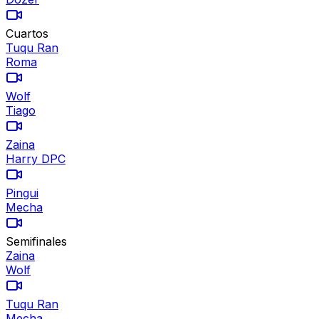
Cuartos
Tuqu Ran
Roma
Wolf
Tiago
Zaina
Harry DPC
Pingui
Mecha
Semifinales
Zaina
Wolf
Tuqu Ran
Mecha