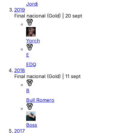
Jordi
2019
Final nacional (Gold)
| 20 sept
Medalla de oro
Yorch
Medalla de plata
E
EDQ
2018
Final nacional (Gold)
| 11 sept
Medalla de oro
B
Bull Romero
Medalla de plata
Boss
2017