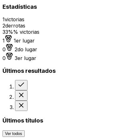
Estadísticas
1
victorias
2
derrotas
33%
% victorias
Medalla de oro
1
1er lugar
Medalla de plata
0
2do lugar
Medalla de bronce
0
3er lugar
Últimos resultados
Victoria
Derrota
Derrota
Últimos títulos
Ver todos