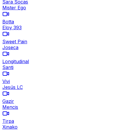
Sara Socas
Mister Ego
Botta
Eloy 393
Sweet Pain
Joseca
Longitudinal
Santi
Vivi
Jesús LC
Gazir
Mencis
Tirpa
Xinako