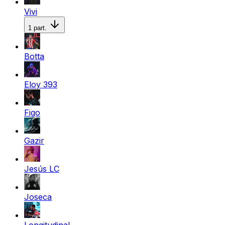
Vivi
1
part.
Botta
Eloy 393
Figo
Gazir
Jesús LC
Joseca
Longitudinal