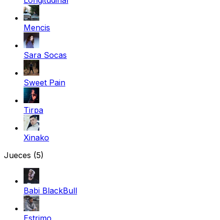
Mencis
Sara Socas
Sweet Pain
Tirpa
Xinako
Jueces
(5)
Babi BlackBull
Estrimo