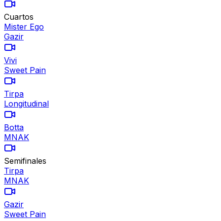
Cuartos
Mister Ego
Gazir
Vivi
Sweet Pain
Tirpa
Longitudinal
Botta
MNAK
Semifinales
Tirpa
MNAK
Gazir
Sweet Pain