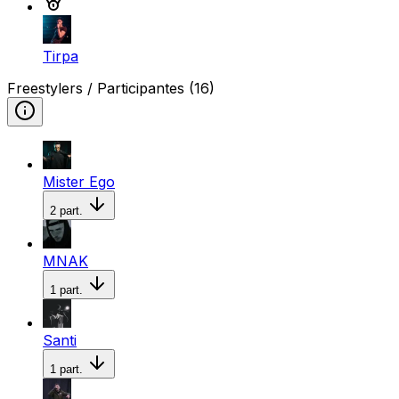
Tirpa
Freestylers / Participantes
(16)
Mister Ego
2
part.
MNAK
1
part.
Santi
1
part.