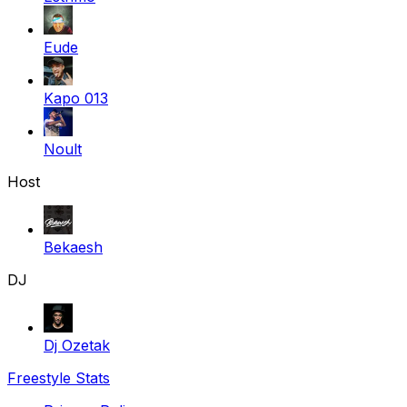
Eude
Kapo 013
Noult
Host
Bekaesh
DJ
Dj Ozetak
Freestyle Stats