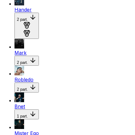
Hander
2
part.
Medalla de oro
Medalla de plata
Mark
2
part.
Robledo
2
part.
Bnet
1
part.
Mister Ego