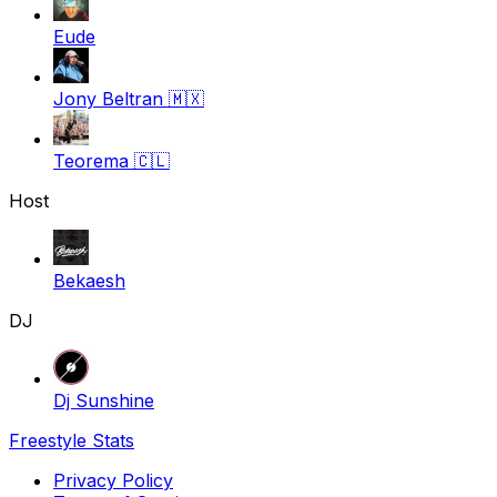
Eude
Jony Beltran
🇲🇽
Teorema
🇨🇱
Host
Bekaesh
DJ
Dj Sunshine
Freestyle Stats
Privacy Policy