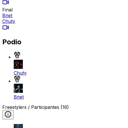
Final
Bnet
Chuty
Podio
Medalla de oro
Chuty
Medalla de plata
Bnet
Freestylers / Participantes
(16)