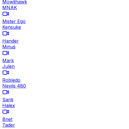
Mowlihawk
MNAK
Mister Ego
Kensuke
Hander
Minus
Mark
Julen
Robledo
Nevils 480
Santi
Halex
Bnet
Tader