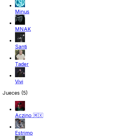
Minus
MNAK
Santi
Tader
Vivi
Jueces
(5)
Aczino
🇲🇽
Estrimo