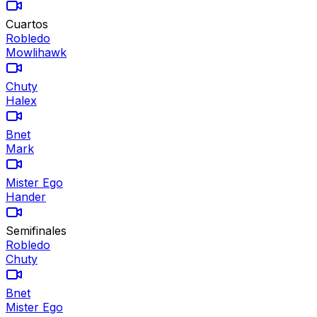
Cuartos
Robledo
Mowlihawk
Chuty
Halex
Bnet
Mark
Mister Ego
Hander
Semifinales
Robledo
Chuty
Bnet
Mister Ego