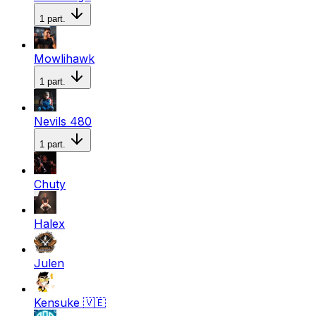
1
part.
Mowlihawk
1
part.
Nevils 480
1
part.
Chuty
Halex
Julen
Kensuke
🇻🇪