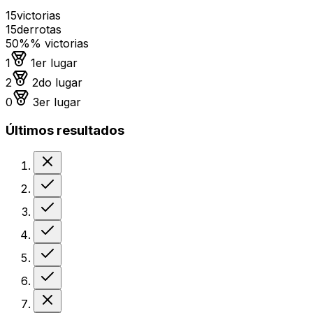
15
victorias
15
derrotas
50%
% victorias
Medalla de oro
1
1er lugar
Medalla de plata
2
2do lugar
Medalla de bronce
0
3er lugar
Últimos resultados
Derrota
Victoria
Victoria
Victoria
Victoria
Victoria
Derrota