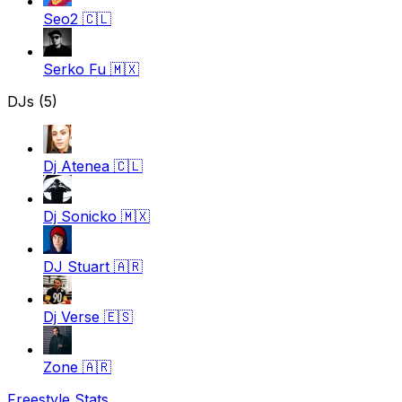
Seo2
🇨🇱
Serko Fu
🇲🇽
DJs (5)
Dj Atenea
🇨🇱
Dj Sonicko
🇲🇽
DJ Stuart
🇦🇷
Dj Verse
🇪🇸
Zone
🇦🇷
Freestyle Stats