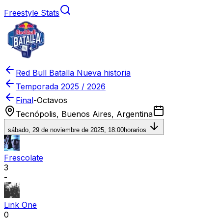
Freestyle Stats
Red Bull Batalla Nueva historia
Temporada
2025 / 2026
Final
-
Octavos
Tecnópolis, Buenos Aires, Argentina
sábado, 29 de noviembre de 2025, 18:00
horarios
Frescolate
3
-
Link One
0