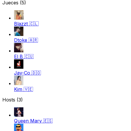
Jueces
(5)
Blazzt
🇨🇱
Dtoke
🇦🇷
El B
🇨🇺
Jay-Co
🇩🇴
Kim
🇻🇪
Hosts (3)
Queen Mary
🇪🇸