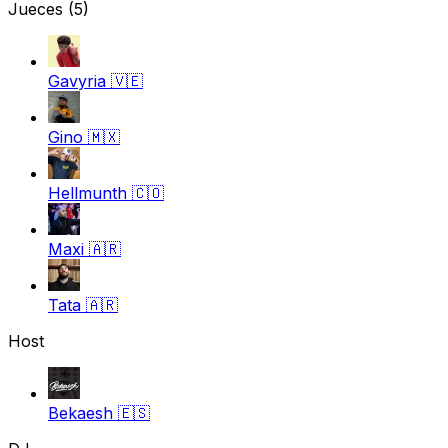
Jueces
(5)
Gavyria
🇻🇪
Gino
🇲🇽
Hellmunth
🇨🇴
Maxi
🇦🇷
Tata
🇦🇷
Host
Bekaesh
🇪🇸