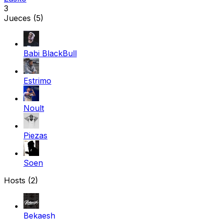
3
Jueces
(5)
Babi BlackBull
Estrimo
Noult
Piezas
Soen
Hosts (2)
Bekaesh