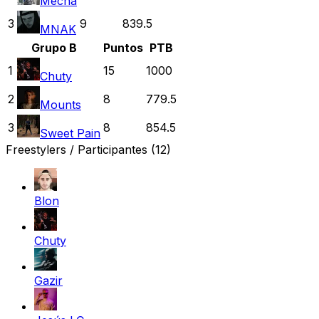
Mecha
3
9
839.5
MNAK
Grupo B
Puntos
PTB
1
15
1000
Chuty
2
8
779.5
Mounts
3
8
854.5
Sweet Pain
Freestylers / Participantes
(12)
Blon
Chuty
Gazir