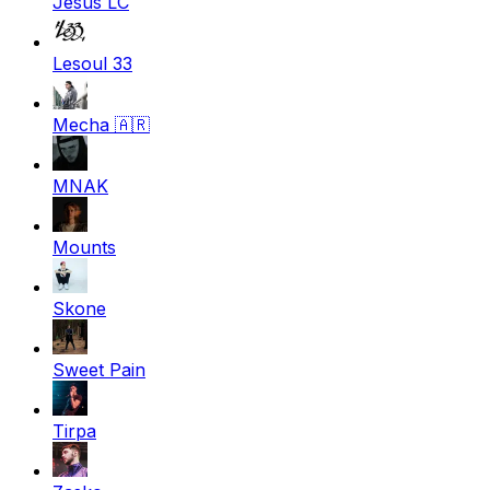
Jesús LC
Lesoul 33
Mecha
🇦🇷
MNAK
Mounts
Skone
Sweet Pain
Tirpa