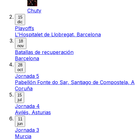
Chuty
15
dic
Playoffs
L'Hospitalet de Llobregat, Barcelona
18
nov
Batallas de recuperación
Barcelona
28
oct
Jornada 5
Pabellón Fonte do Sar, Santiago de Compostela, A
Coruña
15
jul
Jornada 4
Avilés, Asturias
11
jun
Jornada 3
Murcia