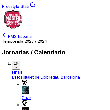
Freestyle Stats
FMS España
Temporada
2023 / 2024
Jornadas / Calendario
16
dic
Finals
L'Hospitalet de Llobregat, Barcelona
Medalla de oro
Gazir
Medalla de plata