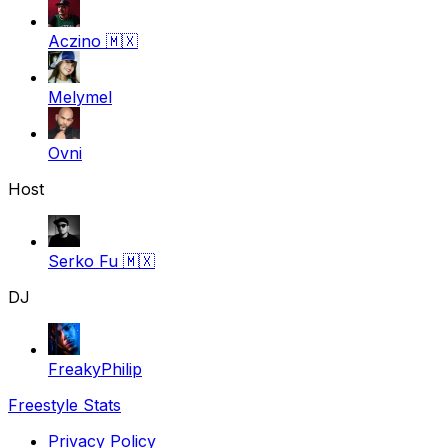
Aczino
🇲🇽
Melymel
Ovni
Host
Serko Fu
🇲🇽
DJ
FreakyPhilip
Freestyle Stats
Privacy Policy