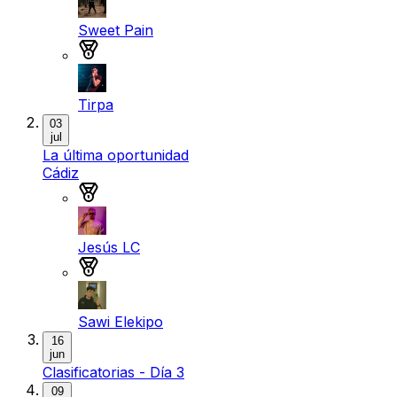
Sweet Pain
Medalla de bronce
Tirpa
03
jul
La última oportunidad
Cádiz
Medalla de oro
Jesús LC
Medalla de plata
Sawi Elekipo
16
jun
Clasificatorias - Día 3
09