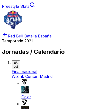
Freestyle Stats
Red Bull Batalla España
Temporada
2021
Jornadas / Calendario
08
oct
Final nacional
WiZink Center, Madrid
Medalla de oro
Gazir
Medalla de plata