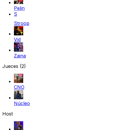
Pelin
S
Stroop
Vid
Zaina
Jueces
(2)
CNO
Núcleo
Host