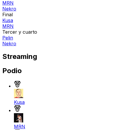
MRN
Nekro
Final
Kusa
MRN
Tercer y cuarto
Pelin
Nekro
Streaming
Podio
Medalla de oro
Kusa
Medalla de plata
MRN