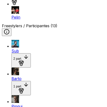
Medalla de bronce
Pelin
Freestylers / Participantes
(13)
Sub
2
part.
Medalla de bronce
Barto
1
part.
Medalla de bronce
Pingui