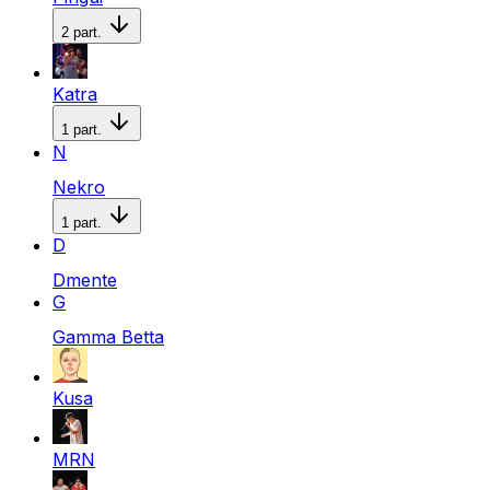
2
part.
Katra
1
part.
N
Nekro
1
part.
D
Dmente
G
Gamma Betta
Kusa
MRN