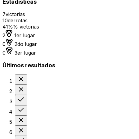
Estadísticas
7
victorias
10
derrotas
41%
% victorias
Medalla de oro
2
1er lugar
Medalla de plata
0
2do lugar
Medalla de bronce
0
3er lugar
Últimos resultados
Derrota
Derrota
Victoria
Victoria
Derrota
Derrota
Victoria