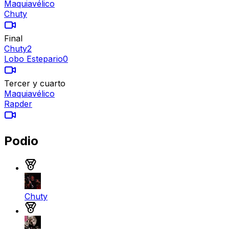
Maquiavélico
Chuty
Final
Chuty
2
Lobo Estepario
0
Tercer y cuarto
Maquiavélico
Rapder
Podio
Medalla de oro
Chuty
Medalla de plata