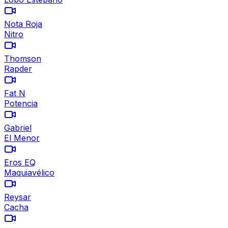
Nota Roja
Nitro
Thomson
Rapder
Fat N
Potencia
Gabriel
El Menor
Eros EQ
Maquiavélico
Reysar
Cacha