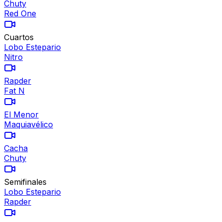
Chuty
Red One
Cuartos
Lobo Estepario
Nitro
Rapder
Fat N
El Menor
Maquiavélico
Cacha
Chuty
Semifinales
Lobo Estepario
Rapder