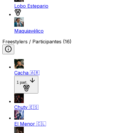
Lobo Estepario
Medalla de bronce
Maquiavélico
Freestylers / Participantes
(16)
Cacha
🇦🇷
1
part.
Medalla de bronce
Chuty
🇪🇸
El Menor
🇨🇱