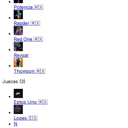
Potencia
🇲🇽
Rapder
🇲🇽
Red One
🇲🇽
Reysar
Thomson
🇲🇽
Jueces
(3)
Eptos Uno
🇲🇽
Lopes
🇪🇸
N