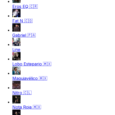
Eros EQ
🇨🇷
Fat N
🇨🇴
Gabriel
🇵🇦
Line
Lobo Estepario
🇲🇽
Maquiavélico
🇲🇽
Nitro
🇨🇱
Nota Roja
🇲🇽