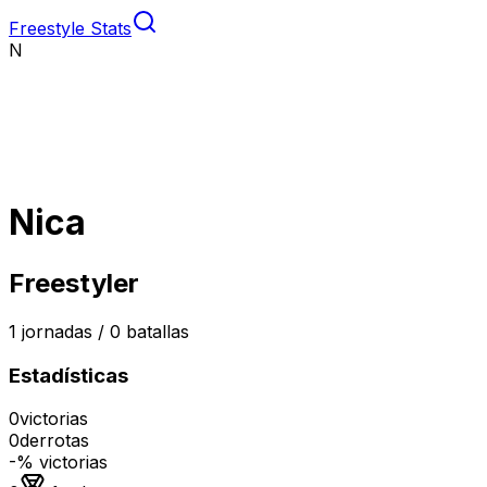
Freestyle Stats
N
Nica
Freestyler
1
jornadas /
0
batallas
Estadísticas
0
victorias
0
derrotas
-
% victorias
Medalla de oro