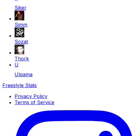
Siker
Simm
Sozat
Thork
U
Ulpama
Freestyle Stats
Privacy Policy
Terms of Service