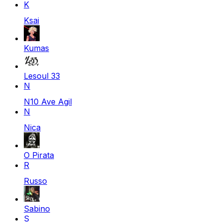
K
Ksai
Kumas
Lesoul 33
N
N10 Ave Agil
N
Nica
O Pirata
R
Russo
Sabino
S