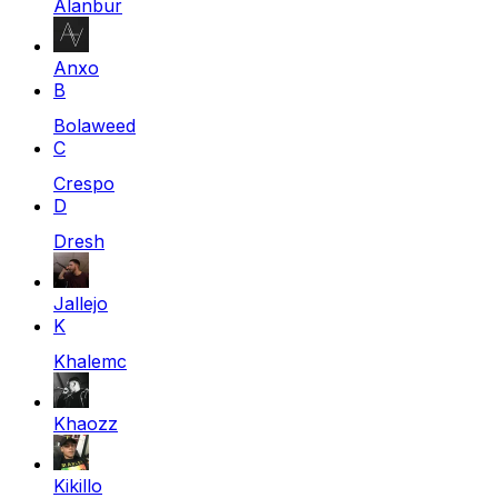
Alanbur
Anxo
B
Bolaweed
C
Crespo
D
Dresh
Jallejo
K
Khalemc
Khaozz
Kikillo