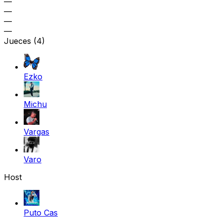
—
—
—
—
Jueces
(4)
Ezko
Michu
Vargas
Varo
Host
Puto Cas