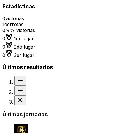
Estadísticas
0
victorias
1
derrotas
0%
% victorias
Medalla de oro
0
1er lugar
Medalla de plata
0
2do lugar
Medalla de bronce
0
3er lugar
Últimos resultados
Sin resultado
Sin resultado
Derrota
Últimas jornadas