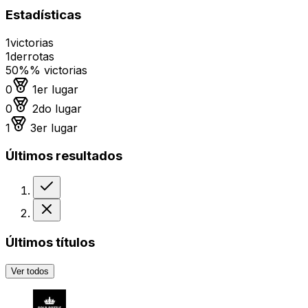
Estadísticas
1
victorias
1
derrotas
50%
% victorias
Medalla de oro
0
1er lugar
Medalla de plata
0
2do lugar
Medalla de bronce
1
3er lugar
Últimos resultados
Victoria
Derrota
Últimos títulos
Ver todos