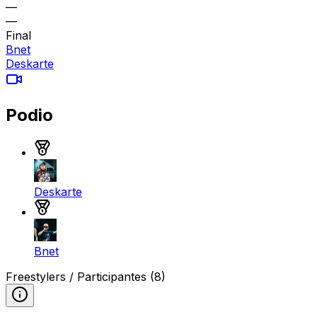
—
—
Final
Bnet
Deskarte
Podio
Medalla de oro
Deskarte
Medalla de plata
Bnet
Freestylers / Participantes
(8)