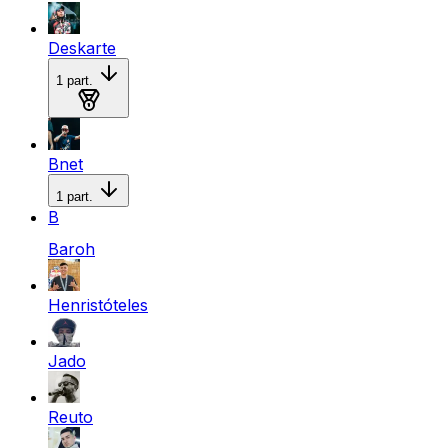
Deskarte
1
part.
Medalla de oro
Bnet
1
part.
B
Baroh
Henristóteles
Jado
Reuto