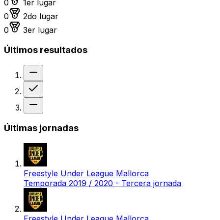
0
1er lugar
Medalla de plata
0
2do lugar
Medalla de bronce
0
3er lugar
Últimos resultados
Sin resultado
Victoria
Sin resultado
Últimas jornadas
Freestyle Under League Mallorca
Temporada 2019 / 2020 - Tercera jornada
Freestyle Under League Mallorca