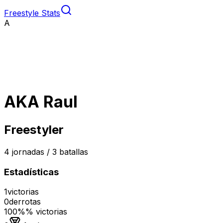
Freestyle Stats
A
AKA Raul
Freestyler
4
jornadas /
3
batallas
Estadísticas
1
victorias
0
derrotas
100%
% victorias
Medalla de oro