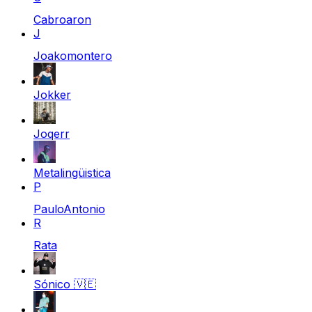
Cabroaron
J
Joakomontero
Jokker
Joqerr
Metalingüistica
P
PauloAntonio
R
Rata
Sónico
🇻🇪