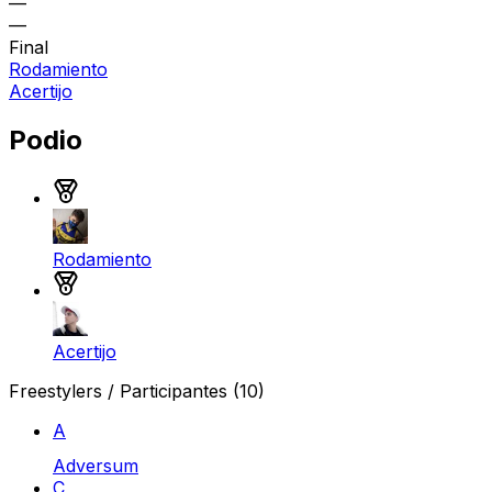
—
—
Final
Rodamiento
Acertijo
Podio
Medalla de oro
Rodamiento
Medalla de plata
Acertijo
Freestylers / Participantes
(10)
A
Adversum
C