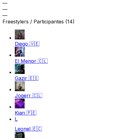
—
—
—
Freestylers / Participantes
(14)
Diego
🇻🇪
El Menor
🇨🇱
Gazir
🇪🇸
Joqerr
🇨🇱
Kian
🇵🇪
L
Leonel
🇪🇨