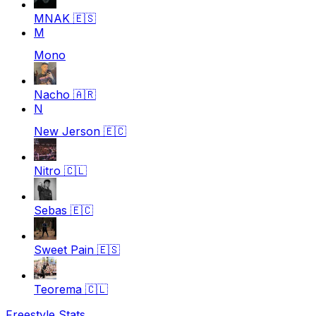
MNAK
🇪🇸
M
Mono
Nacho
🇦🇷
N
New Jerson
🇪🇨
Nitro
🇨🇱
Sebas
🇪🇨
Sweet Pain
🇪🇸
Teorema
🇨🇱
Freestyle Stats